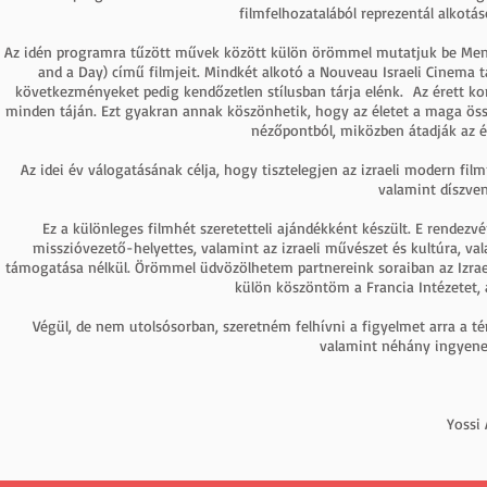
filmfelhozatalából reprezentál alkotá
Az idén programra tűzött művek között külön örömmel mutatjuk be Meni 
and a Day) című filmjeit. Mindkét alkotó a Nouveau Israeli Cinema t
következményeket pedig kendőzetlen stílusban tárja elénk. Az érett korb
minden táján. Ezt gyakran annak köszönhetik, hogy az életet a maga össz
nézőpontból, miközben átadják az él
Az idei év válogatásának célja, hogy tisztelegjen az izraeli modern f
valamint díszve
Ez a különleges filmhét szeretetteli ajándékként készült. E rendez
misszióvezető-helyettes, valamint az izraeli művészet és kultúra, va
támogatása nélkül. Örömmel üdvözölhetem partnereink soraiban az Izrael
külön köszöntöm a Francia Intézetet,
Végül, de nem utolsósorban, szeretném felhívni a figyelmet arra a tén
valamint néhány ingyenes, 
Yossi