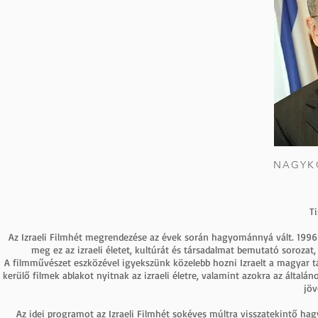
NAGYK
Ti
Az Izraeli Filmhét megrendezése az évek során hagyománnyá vált. 1996-b
meg ez az izraeli életet, kultúrát és társadalmat bemutató sorozat
A filmművészet eszközével igyekszünk közelebb hozni Izraelt a magyar
kerülő filmek ablakot nyitnak az izraeli életre, valamint azokra az által
jöv
Az idei programot az Izraeli Filmhét sokéves múltra visszatekintő hagy