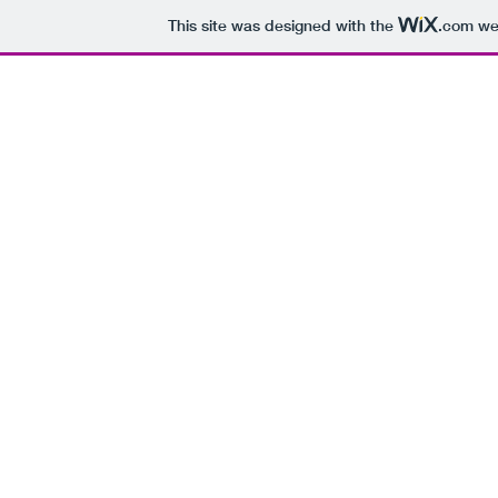
This site was designed with the
.com
web
2016. 
PR